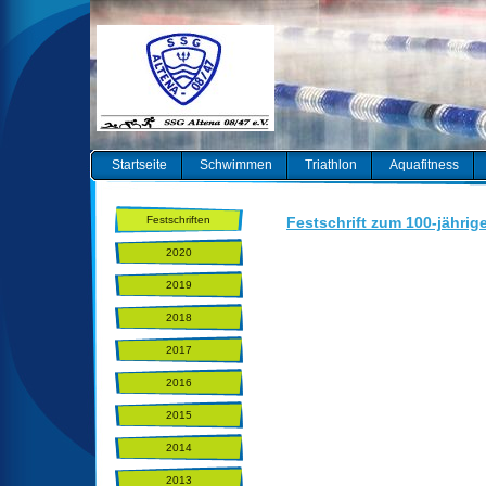
Startseite
Schwimmen
Triathlon
Aquafitness
Festschriften
Festschrift zum 100-jähri
2020
2019
2018
2017
2016
2015
2014
2013