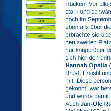
Rücken. Vor alle
2012
stark und schwam
2011
noch im Septemb
2008
ebenfalls über di
2007
erbrachte sie üb
älter
den zweiten Plat
nur knapp über d
sich hier den drit
Hannah Opalla
Brust, Freistil 
mit. Diese persön
gekonnt, war bere
und wurde damit 
Auch
Jan-Ole R