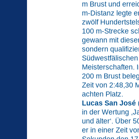
m Brust und errei
m-Distanz legte e
zwölf Hundertstel
100 m-Strecke sc
gewann mit dieser
sondern qualifizie
Südwestfälischen
Meisterschaften.
200 m Brust beleg
Zeit von 2:48,30 
achten Platz.
Lucas San José
in der Wertung ,
und älter‘. Über 
er in einer Zeit v