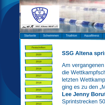
Startseite
Schwimmen
Triathlon
Aquafitness
Festschriften
SSG Altena spri
2020
2019
Am vergangenen 
2018
die Wettkampfsc
2017
letzten Wettkamp
2016
ging es zu den „
2015
Lee Jenny Boru
2014
Sprintstrecken 50
2013