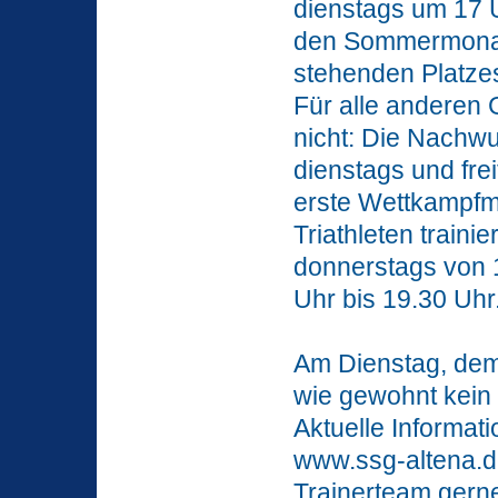
dienstags um 17 U
den Sommermonat
stehenden Platzes
Für alle anderen 
nicht: Die Nachw
dienstags und frei
erste Wettkampfma
Triathleten traini
donnerstags von 1
Uhr bis 19.30 Uhr
Am Dienstag, dem 
wie gewohnt kein T
Aktuelle Informat
www.ssg-altena.d
Trainerteam gerne