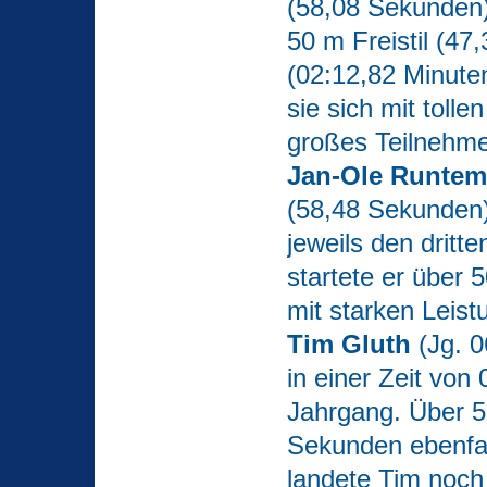
(58,08 Sekunden
50 m Freistil (47
(02:12,82 Minute
sie sich mit toll
großes Teilnehme
Jan-Ole Runte
(58,48 Sekunden)
jeweils den drit
startete er über
mit starken Leist
Tim Gluth
(Jg. 0
in einer Zeit von
Jahrgang. Über 5
Sekunden ebenfall
landete Tim noch